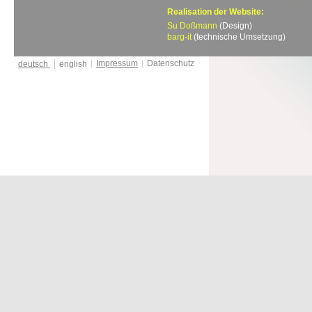
Realisation der Website:
Su Doßmann
(Design)
barg-it
(technische Umsetzung)
Impressum
Datenschutz
deutsch
english