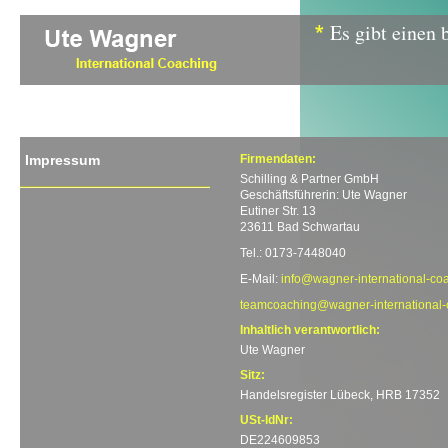
Es gibt einen 
Impressum
Firmendaten:
Schilling & Partner GmbH
Geschäftsführerin: Ute Wagner
Eutiner Str. 13
23611 Bad Schwartau
Tel.: 0173-7448040
E-Mail:
info@wagner-international-co
teamcoaching@wagner-international-
Inhaltlich verantwortlich:
Ute Wagner
Sitz:
Handelsregister Lübeck, HRB 17352
USt-IdNr:
DE224609853